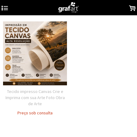
4
.
Tecido impresso Canvas Crie e
Imprima com sua Arte Foto Obra
de Arte
Preço sob consulta