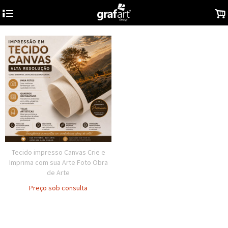
4
.
Tecido impresso Canvas Crie e
Imprima com sua Arte Foto Obra
de Arte
Preço sob consulta