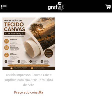
4
.
Tecido impresso Canvas Crie e
Imprima com sua Arte Foto Obra
de Arte
Preço sob consulta