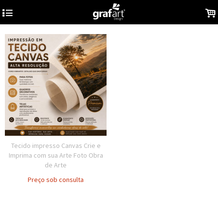
4
.
Tecido impresso Canvas Crie e
Imprima com sua Arte Foto Obra
de Arte
Preço sob consulta