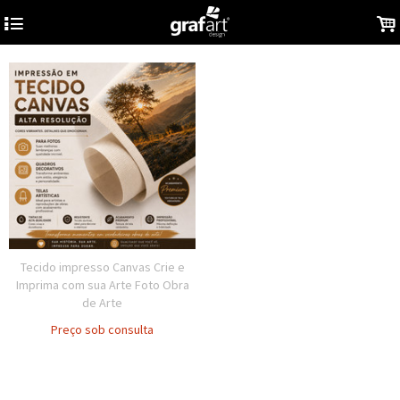
4
.
Tecido impresso Canvas Crie e
Imprima com sua Arte Foto Obra
de Arte
Preço sob consulta