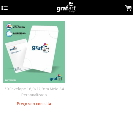
4
.
50 Envelope 16,9x22,9cm Meio A4
Personalizado
Preço sob consulta