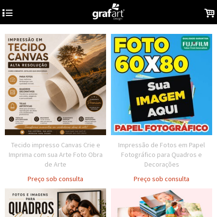
4
.
Tecido impresso Canvas Crie e
Impressão de Fotos em Papel
Imprima com sua Arte Foto Obra
Fotográfico para Quadros e
de Arte
Decorações
Preço sob consulta
Preço sob consulta