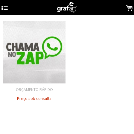
4
.
ORÇAMENTO RÁPIDO
Preço sob consulta