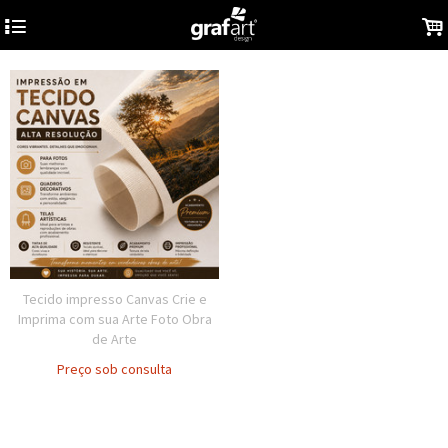
4
.
Tecido impresso Canvas Crie e
Imprima com sua Arte Foto Obra
de Arte
Preço sob consulta