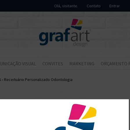
Olá, visitante.
Contato
Entrar
UNICAÇÃO VISUAL
CONVITES
MARKETING
ORÇAMENTO 
S
›
Receituário Personalizado Odontologia