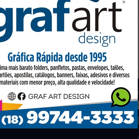
os
Facebook
R
to em conta