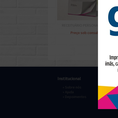
RECEITUÁRIO PERSONALIZADO
Preço sob consulta
Institucional
Pagament
»
Sobre nós
» Depósi
»
Ajuda
»
Depoimentos