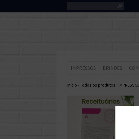
s
IMPRESSOS
BRINDES
COM
Início
›
Todos os produtos
›
IMPRESSO