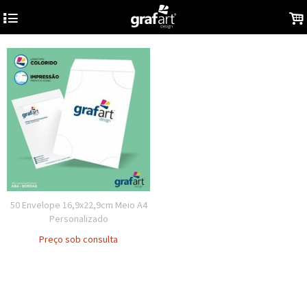
4
.
50 Envelope 16,9x22,9cm Meio A4
Personalizado
Preço sob consulta