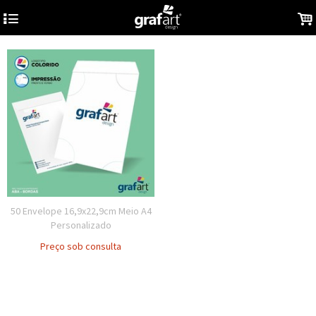
4
.
50 Envelope 16,9x22,9cm Meio A4
Personalizado
Preço sob consulta