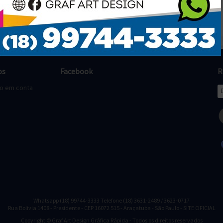
os
Facebook
R
to em conta
Whatsapp (18) 99744-3333 Telefone (18) 3631-2489 / 3623-0717
Rua Bolivia 1408 - Presidente - CEP 16072 515 - Araçatuba - São Paulo - SITE OFICIAL
Copyright © Graf Art Design Gráfica Rápida - Todos os direitos reservados