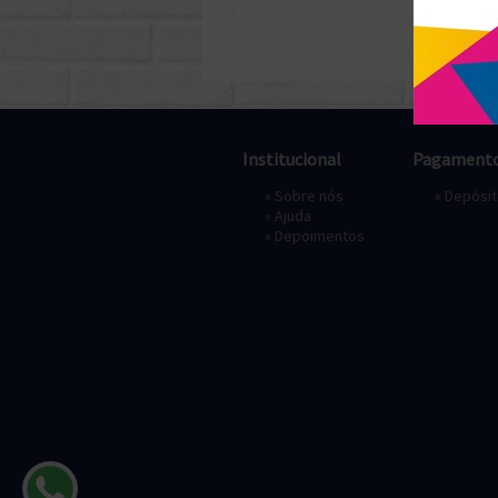
Institucional
Pagament
»
Sobre nós
» Depósi
»
Ajuda
»
Depoimentos