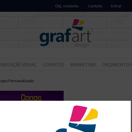
Olá, visitante.
Contato
Entrar
UNICAÇÃO VISUAL
CONVITES
MARKETING
ORÇAMENTO 
Copo Personalizado