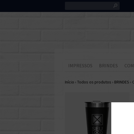
s
IMPRESSOS
BRINDES
COM
Início
›
Todos os produtos
›
BRINDES
›