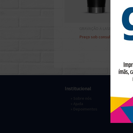
GRAVAÇÃO A LASER
Preço sob consulta
Institucional
Pagament
»
Sobre nós
» Depósi
»
Ajuda
»
Depoimentos