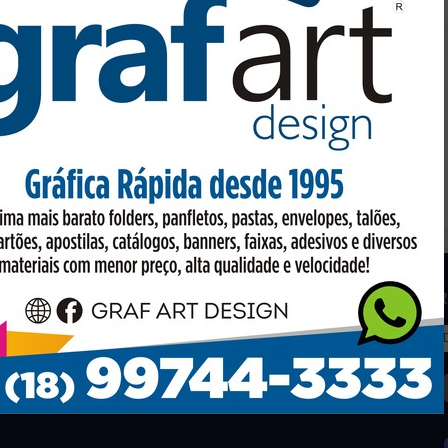
CANECAS E COPOS
Preço sob consulta
os
Facebook
R
to em conta