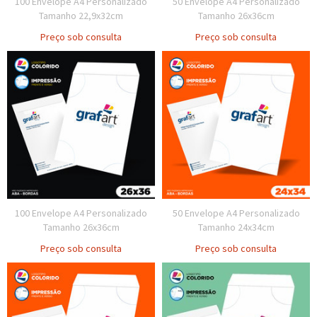
100 Envelope A4 Personalizado
50 Envelope A4 Personalizado
Tamanho 22,9x32cm
Tamanho 26x36cm
Preço sob consulta
Preço sob consulta
100 Envelope A4 Personalizado
50 Envelope A4 Personalizado
Tamanho 26x36cm
Tamanho 24x34cm
Preço sob consulta
Preço sob consulta